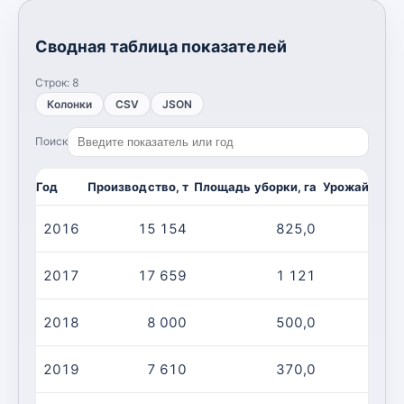
Сводная таблица показателей
Строк:
8
Колонки
CSV
JSON
Поиск
Год
Производство, т
Площадь уборки, га
Урожайность,
2016
15 154
825,0
1
2017
17 659
1 121
1
2018
8 000
500,0
1
2019
7 610
370,0
2