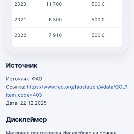
2020
11 700
500,0
2
2021
6 300
500,0
1
2022
7 910
500,0
1
2023
7 910
460,0
1
Источник
Источник: ФАО
Ссылка:
https://www.fao.org/faostat/en/#data/QCL?
item_code=403
Дата: 22.12.2025
Дисклеймер
Материал подготовлен Индексбокс на основе