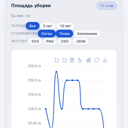
Площадь уборки
12
точек
Ед. изм.:
га
Все
5 лет
10 лет
ПЕРИОД
Сетка
Точки
Заполнение
ОТОБРАЖЕНИЕ
SVG
PNG
CSV
JSON
ЭКСПОРТ
250,0 га
200,0 га
150,0 га
100,0 га
50,00 га