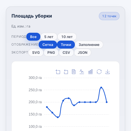
Площадь уборки
12
точек
Ед. изм.:
га
Все
5 лет
10 лет
ПЕРИОД
Сетка
Точки
Заполнение
ОТОБРАЖЕНИЕ
SVG
PNG
CSV
JSON
ЭКСПОРТ
300,0 га
250,0 га
200,0 га
150,0 га
100,0 га