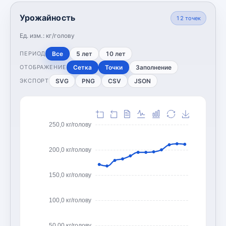
Урожайность
12
точек
Ед. изм.:
кг/голову
Все
5 лет
10 лет
ПЕРИОД
Сетка
Точки
Заполнение
ОТОБРАЖЕНИЕ
SVG
PNG
CSV
JSON
ЭКСПОРТ
250,0 кг/голову
200,0 кг/голову
150,0 кг/голову
100,0 кг/голову
50,00 кг/голову