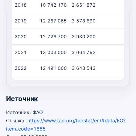
2018
10 742 170
2 651 872
2019
12 267 065
3 578 690
2020
12 726 700
2 930 200
2021
13 003 000
3 064 792
2022
12 491 000
3 643 543
2023
13 500 000
3 282 215
Источник
Источник: ФАО
Ссылка:
https://www.fao.org/faostat/en/#data/FO?
item_code=1865