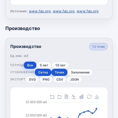
Источник:
www.fao.org
,
www.fao.org
,
www.fao.org
Производство
Производство
12
точек
Ед. изм.:
м3
Все
5 лет
10 лет
ПЕРИОД
Сетка
Точки
Заполнение
ОТОБРАЖЕНИЕ
SVG
PNG
CSV
JSON
ЭКСПОРТ
15 000 000 м3
12 000 000 м3