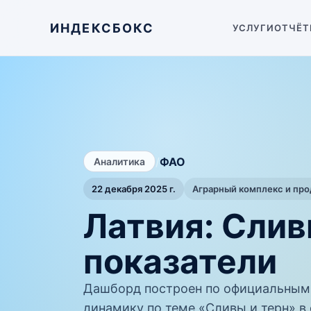
ИНДЕКСБОКС
УСЛУГИ
ОТЧЁТ
/
ФАО
Аналитика
22 декабря 2025 г.
Аграрный комплекс и пр
Латвия: Слив
показатели
Дашборд построен по официальным
динамику по теме «Сливы и терн» в 