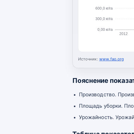
600,0 кг/га
300,0 кг/га
0,00 кг/га
2012
Источник:
www.fao.org
Пояснение показа
Производство. Произ
Площадь уборки. Пло
Урожайность. Урожай
Таблица показате