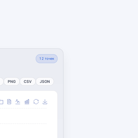
12
точек
PNG
CSV
JSON