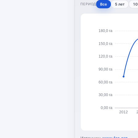
ПЕРИОД
Все
5 лет
10
180,0 га
150,0 га
120,0 га
90,00 га
60,00 га
30,00 га
0,00 га
2012
Источник:
www.fao.org