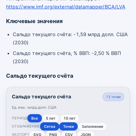
https://www.imf.org/external/datamapper/BCA/LVA
Ключевые значения
Сальдо текущего счёта: -1,59 млрд долл. США
(2030)
Сальдо текущего счёта, % ВВП: -2,50 % ВВП
(2030)
Сальдо текущего счёта
Сальдо текущего счёта
12
точек
Ед. изм.:
млрд долл. США
Все
5 лет
10 лет
ПЕРИОД
Сетка
Точки
Заполнение
ОТОБРАЖЕНИЕ
SVG
PNG
CSV
JSON
ЭКСПОРТ