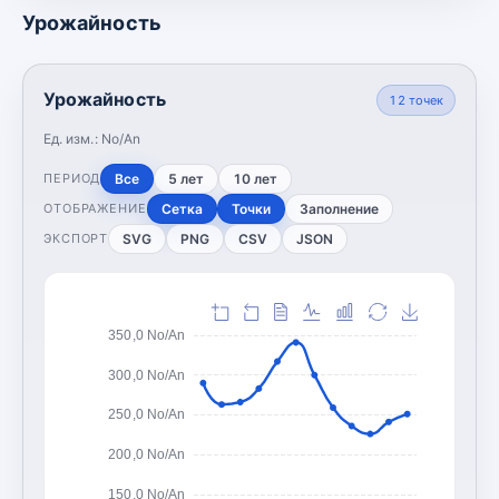
Урожайность
Урожайность
12
точек
Ед. изм.:
No/An
Все
5 лет
10 лет
ПЕРИОД
Сетка
Точки
Заполнение
ОТОБРАЖЕНИЕ
SVG
PNG
CSV
JSON
ЭКСПОРТ
350,0 No/An
300,0 No/An
250,0 No/An
200,0 No/An
150,0 No/An