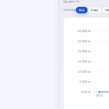
Ед. изм.:
га
ПЕРИОД
Все
5 лет
10
30 000 га
25 000 га
20 000 га
15 000 га
10 000 га
5 000 га
0,00 га
2012