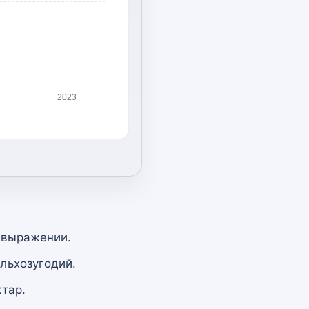
2
2023
 выражении.
льхозугодий.
тар.