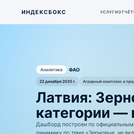
ИНДЕКСБОКС
УСЛУГИ
ОТЧЁТ
/
ФАО
Аналитика
22 декабря 2025 г.
Аграрный комплекс и пр
Латвия: Зерн
категории —
Дашборд построен по официальным
динамику по теме «Зерновые, не вкл