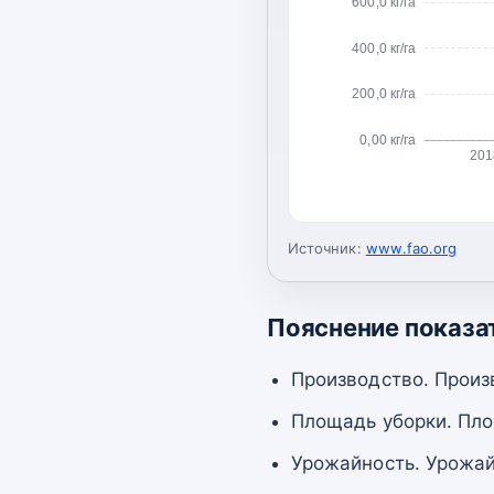
600,0 кг/га
400,0 кг/га
200,0 кг/га
0,00 кг/га
201
Источник:
www.fao.org
Пояснение показа
Производство. Произ
Площадь уборки. Пло
Урожайность. Урожай