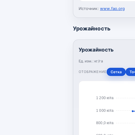
Источник:
www.fao.org
Урожайность
Урожайность
Ед. изм.:
кг/га
ОТОБРАЖЕНИЕ
Сетка
То
1 200 кг/га
1 000 кг/га
800,0 кг/га