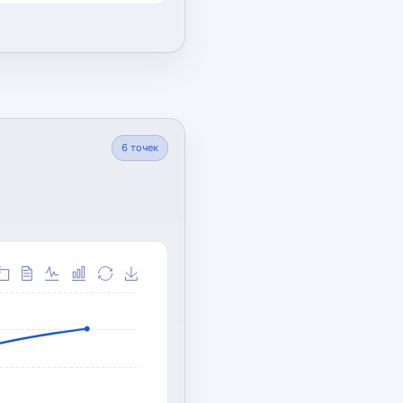
6
точек