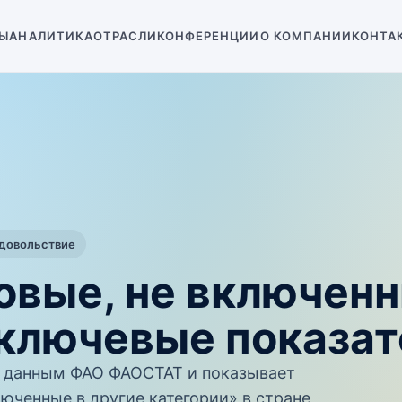
Ы
АНАЛИТИКА
ОТРАСЛИ
КОНФЕРЕНЦИИ
О КОМПАНИИ
КОНТА
одовольствие
овые, не включенн
 ключевые показат
 данным ФАО ФАОСТАТ и показывает
юченные в другие категории» в стране