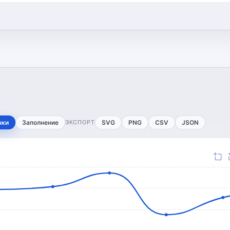
чки
Заполнение
ЭКСПОРТ
SVG
PNG
CSV
JSON