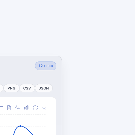
12
точек
PNG
CSV
JSON