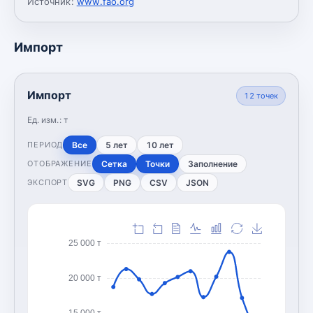
Источник:
www.fao.org
Импорт
Импорт
12
точек
Ед. изм.:
т
Все
5 лет
10 лет
ПЕРИОД
Сетка
Точки
Заполнение
ОТОБРАЖЕНИЕ
SVG
PNG
CSV
JSON
ЭКСПОРТ
25 000 т
20 000 т
15 000 т