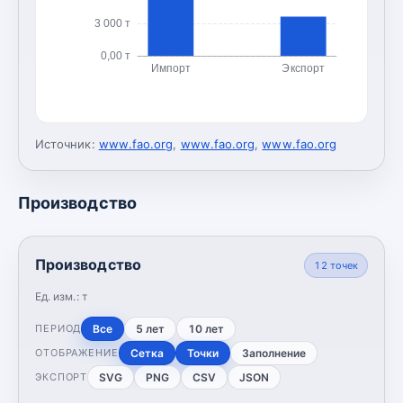
3 000 т
0,00 т
Импорт
Экспорт
Источник:
www.fao.org
,
www.fao.org
,
www.fao.org
Производство
Производство
12
точек
Ед. изм.:
т
Все
5 лет
10 лет
ПЕРИОД
Сетка
Точки
Заполнение
ОТОБРАЖЕНИЕ
SVG
PNG
CSV
JSON
ЭКСПОРТ