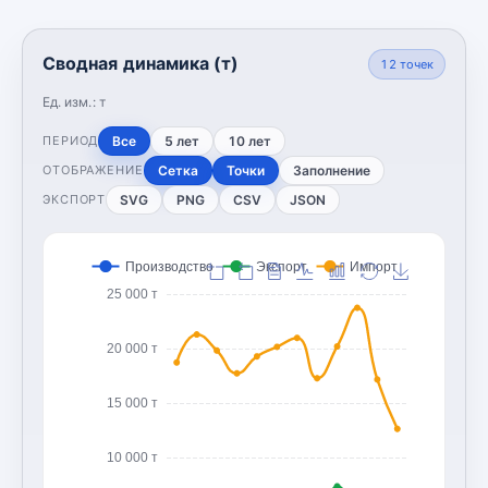
Сводная динамика (т)
12
точек
Ед. изм.:
т
Все
5 лет
10 лет
ПЕРИОД
Сетка
Точки
Заполнение
ОТОБРАЖЕНИЕ
SVG
PNG
CSV
JSON
ЭКСПОРТ
Производство
Экспорт
Импорт
25 000 т
20 000 т
15 000 т
10 000 т