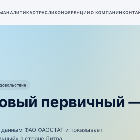
Ы
АНАЛИТИКА
ОТРАСЛИ
КОНФЕРЕНЦИИ
О КОМПАНИИ
КОНТА
одовольствие
товый первичный 
 данным ФАО ФАОСТАТ и показывает
чный» в стране Литва.