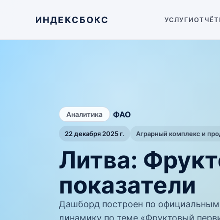
ИНДЕКСБОКС
УСЛУГИ
ОТЧЁТ
/
ФАО
Аналитика
22 декабря 2025 г.
Аграрный комплекс и пр
Литва: Фрук
показатели
Дашборд построен по официальным
динамику по теме «Фруктовый перви