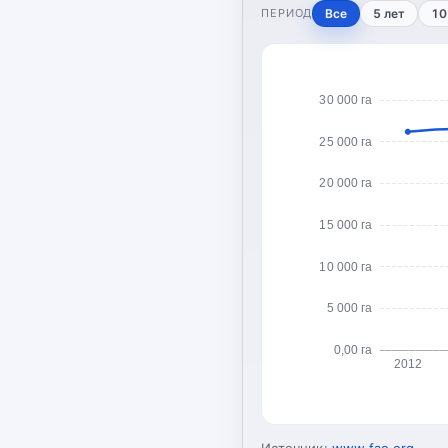
ПЕРИОД
Все
5 лет
10
30 000 га
25 000 га
20 000 га
15 000 га
10 000 га
5 000 га
0,00 га
2012
Источник:
www.fao.org