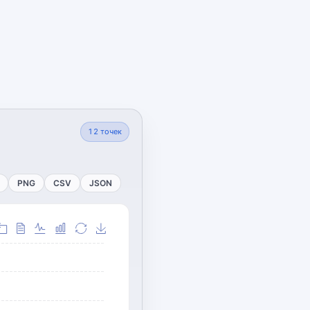
12
точек
PNG
CSV
JSON