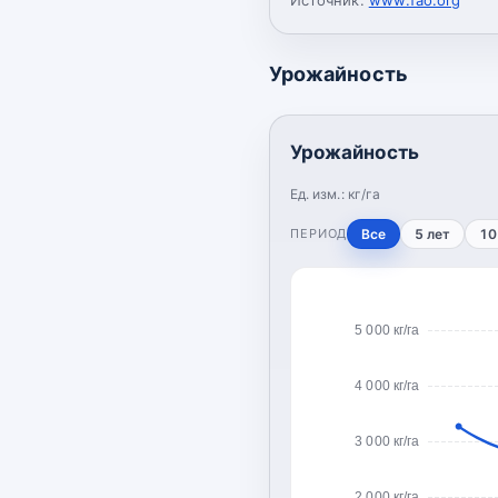
Урожайность
Урожайность
Ед. изм.:
кг/га
ПЕРИОД
Все
5 лет
10
5 000 кг/га
4 000 кг/га
3 000 кг/га
2 000 кг/га