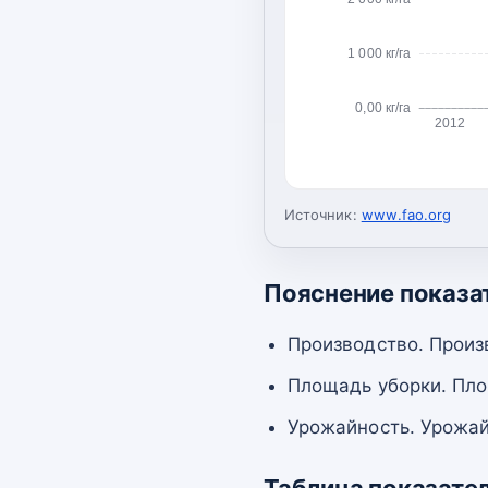
1 000 кг/га
0,00 кг/га
2012
Источник:
www.fao.org
Пояснение показа
Производство. Произ
Площадь уборки. Пло
Урожайность. Урожай
Таблица показате