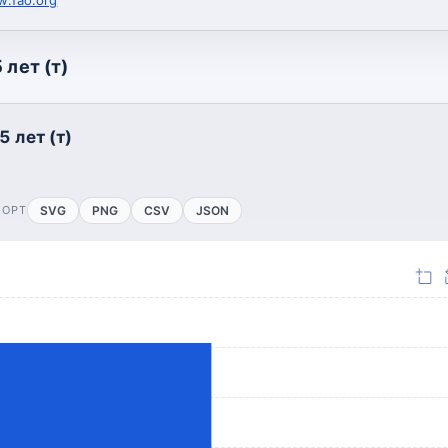
 лет (т)
5 лет (т)
ПОРТ
SVG
PNG
CSV
JSON