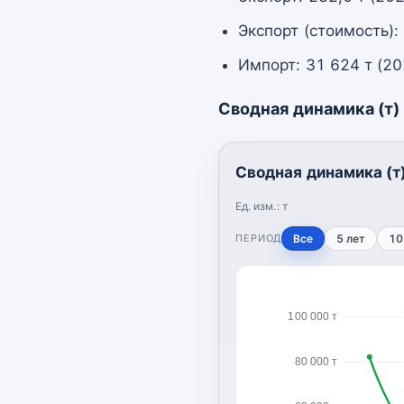
Экспорт (стоимость):
Импорт: 31 624 т (20
Сводная динамика (т)
Сводная динамика (т
Ед. изм.:
т
ПЕРИОД
Все
5 лет
10
100 000 т
80 000 т