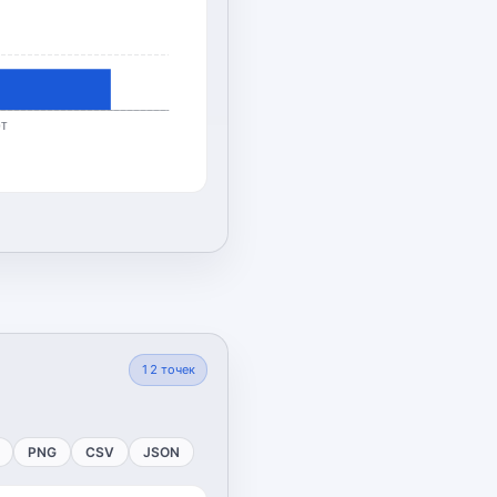
рт
12
точек
PNG
CSV
JSON