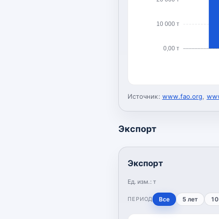
10 000 т
0,00 т
Источник:
www.fao.org
,
www
Экспорт
Экспорт
Ед. изм.:
т
ПЕРИОД
Все
5 лет
10