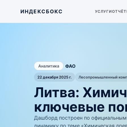
ИНДЕКСБОКС
УСЛУГИ
ОТЧЁТ
/
ФАО
Аналитика
22 декабря 2025 г.
Лесопромышленный компл
Литва: Хими
ключевые по
Дашборд построен по официальным
динамику по теме «Химическая древ