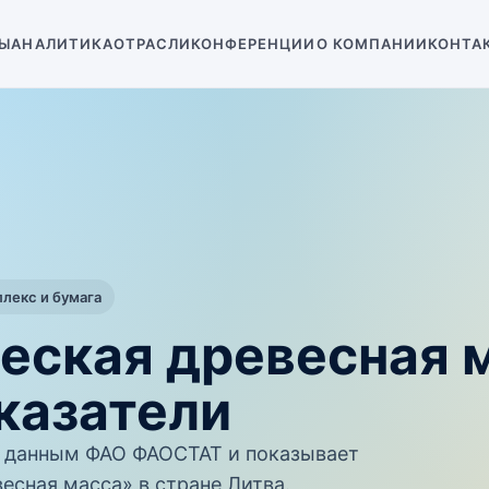
Ы
АНАЛИТИКА
ОТРАСЛИ
КОНФЕРЕНЦИИ
О КОМПАНИИ
КОНТА
екс и бумага
ческая древесная 
казатели
 данным ФАО ФАОСТАТ и показывает
есная масса» в стране Литва.