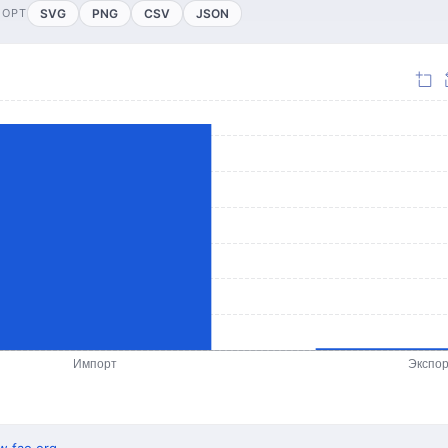
ПОРТ
SVG
PNG
CSV
JSON
Импорт
Экспо
.fao.org