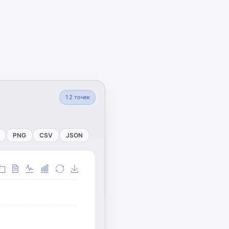
12
точек
PNG
CSV
JSON