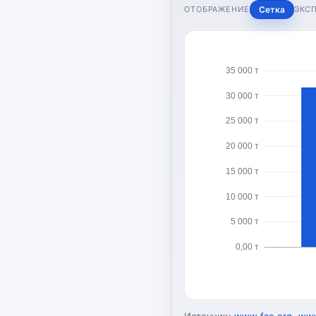
ОТОБРАЖЕНИЕ
Сетка
ЭКС
35 000 т
30 000 т
25 000 т
20 000 т
15 000 т
10 000 т
5 000 т
0,00 т
Источник:
www.fao.org
,
www