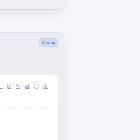
2
точек