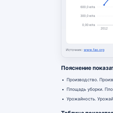
600,0 кг/га
300,0 кг/га
0,00 кг/га
2012
Источник:
www.fao.org
Пояснение показа
Производство. Произ
Площадь уборки. Пло
Урожайность. Урожай
Таблица показате