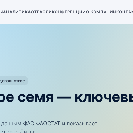
Ы
АНАЛИТИКА
ОТРАСЛИ
КОНФЕРЕНЦИИ
О КОМПАНИИ
КОНТА
одовольствие
ное семя — ключев
 данным ФАО ФАОСТАТ и показывает
стране Литва.