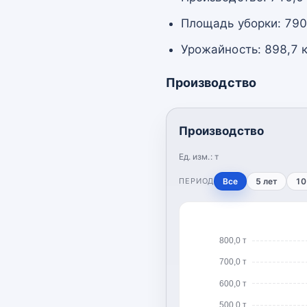
Площадь уборки: 790,
Урожайность: 898,7 к
Производство
Производство
Ед. изм.:
т
ПЕРИОД
Все
5 лет
10
800,0 т
700,0 т
600,0 т
500,0 т