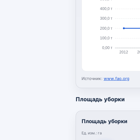
400,0 т
300,0 т
200,0 т
100,0 т
0,00 т
2012
2
Источник:
www.fao.org
Площадь уборки
Площадь уборки
Ед. изм.:
га