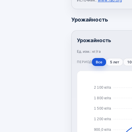
Урожайность
Урожайность
Ед. изм.:
кг/га
ПЕРИОД
Все
5 лет
10
2 100 кг/га
1 800 кг/га
1 500 кг/га
1 200 кг/га
900,0 кг/га