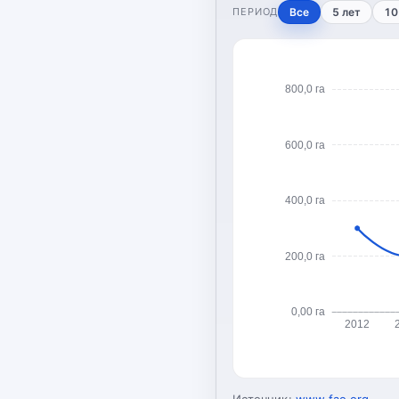
ПЕРИОД
Все
5 лет
10
800,0 га
600,0 га
400,0 га
200,0 га
0,00 га
2012
Источник:
www.fao.org