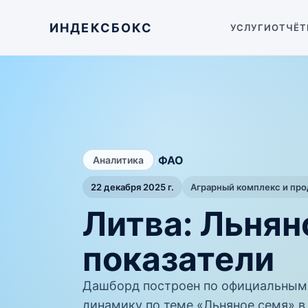
ИНДЕКСБОКС
УСЛУГИ
ОТЧЁТ
/
ФАО
Аналитика
22 декабря 2025 г.
Аграрный комплекс и пр
Литва: Льня
показатели
Дашборд построен по официальным
динамику по теме «Льняное семя» в 