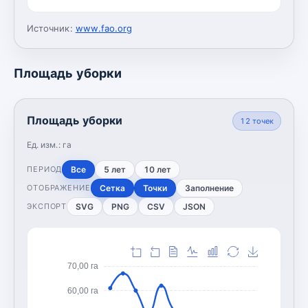
Источник:
www.fao.org
Площадь уборки
Площадь уборки
12
точек
Ед. изм.:
га
Все
5 лет
10 лет
ПЕРИОД
Сетка
Точки
Заполнение
ОТОБРАЖЕНИЕ
SVG
PNG
CSV
JSON
ЭКСПОРТ
70,00 га
60,00 га