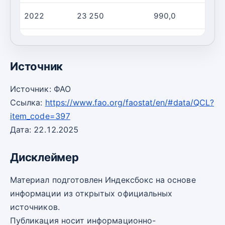
2022
23 250
990,0
2
2023
24 340
900,0
2
Источник
Источник: ФАО
Ссылка:
https://www.fao.org/faostat/en/#data/QCL?
item_code=397
Дата: 22.12.2025
Дисклеймер
Материал подготовлен Индексбокс на основе
информации из открытых официальных
источников.
Публикация носит информационно-