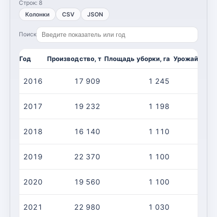
Строк:
8
Колонки
CSV
JSON
Поиск
Год
Производство, т
Площадь уборки, га
Урожайность,
2016
17 909
1 245
1
2017
19 232
1 198
1
2018
16 140
1 110
1
2019
22 370
1 100
2
2020
19 560
1 100
1
2021
22 980
1 030
2