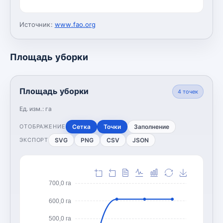
Источник:
www.fao.org
Площадь уборки
Площадь уборки
4
точек
Ед. изм.:
га
Сетка
Точки
Заполнение
ОТОБРАЖЕНИЕ
SVG
PNG
CSV
JSON
ЭКСПОРТ
700,0 га
600,0 га
500,0 га