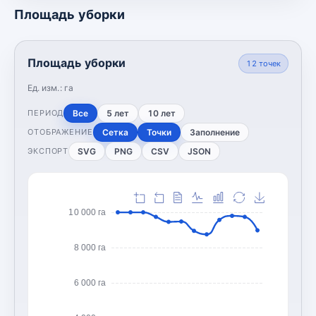
Площадь уборки
Площадь уборки
12
точек
Ед. изм.:
га
Все
5 лет
10 лет
ПЕРИОД
Сетка
Точки
Заполнение
ОТОБРАЖЕНИЕ
SVG
PNG
CSV
JSON
ЭКСПОРТ
10 000 га
8 000 га
6 000 га