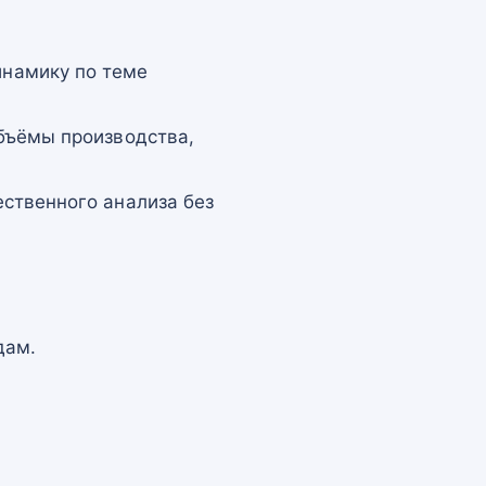
намику по теме
бъёмы производства,
ственного анализа без
дам.