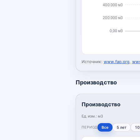
400 000 м3
200 000 м3
0,00 м3
Источник:
www.fao.org
,
www
Производство
Производство
Ед. изм.:
м3
ПЕРИОД
Все
5 лет
10