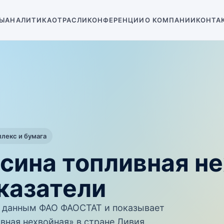
Ы
АНАЛИТИКА
ОТРАСЛИ
КОНФЕРЕНЦИИ
О КОМПАНИИ
КОНТА
екс и бумага
сина топливная н
казатели
 данным ФАО ФАОСТАТ и показывает
вная нехвойная» в стране Ливия.