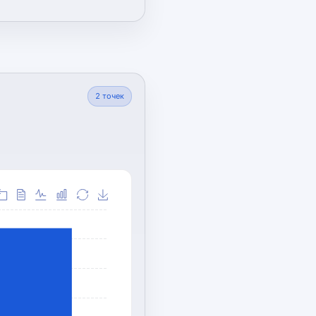
2
точек