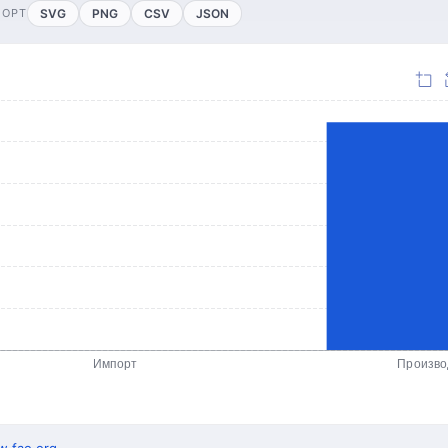
ПОРТ
SVG
PNG
CSV
JSON
Импорт
Произво
.fao.org