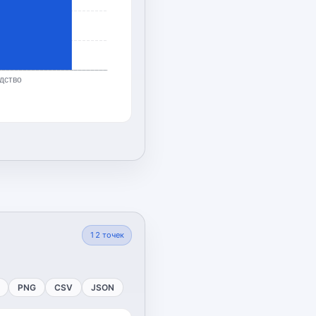
дство
12
точек
PNG
CSV
JSON