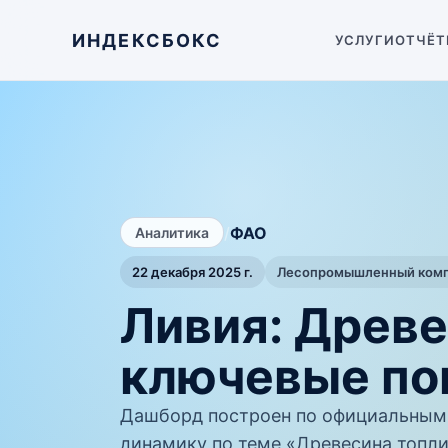
ИНДЕКСБОКС
УСЛУГИ
ОТЧЁТ
/
ФАО
Аналитика
22 декабря 2025 г.
Лесопромышленный компл
Ливия: Древе
ключевые по
Дашборд построен по официальным
динамику по теме «Древесина топли