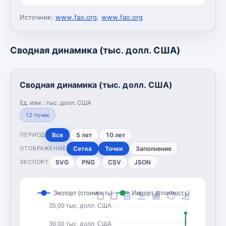
Источник:
www.fao.org
,
www.fao.org
Сводная динамика (тыс. долл. США)
Сводная динамика (тыс. долл. США)
Ед. изм.:
тыс. долл. США
12
точек
Все
5 лет
10 лет
ПЕРИОД
Сетка
Точки
Заполнение
ОТОБРАЖЕНИЕ
SVG
PNG
CSV
JSON
ЭКСПОРТ
Экспорт (стоимость)
Импорт (стоимость)
35,00 тыс. долл. США
30,00 тыс. долл. США