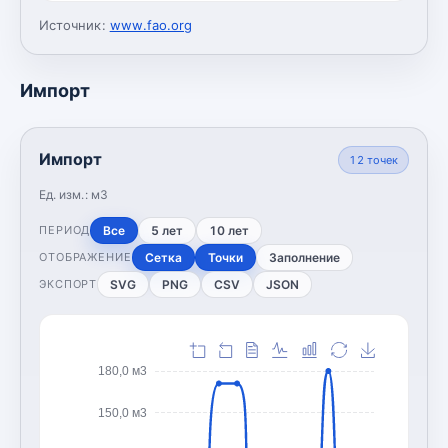
Источник:
www.fao.org
Импорт
Импорт
12
точек
Ед. изм.:
м3
Все
5 лет
10 лет
ПЕРИОД
Сетка
Точки
Заполнение
ОТОБРАЖЕНИЕ
SVG
PNG
CSV
JSON
ЭКСПОРТ
180,0 м3
150,0 м3