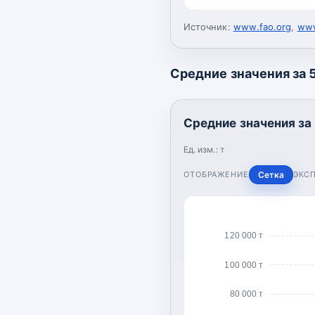
Источник:
www.fao.org
,
www
Средние значения за 5
Средние значения за 
Ед. изм.:
т
ОТОБРАЖЕНИЕ
Сетка
ЭКС
120 000 т
100 000 т
80 000 т