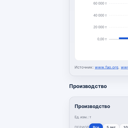
60 000 т
40 000 т
20 000 т
0,00 т
Источник:
www.fao.org
,
www
Производство
Производство
Ед. изм.:
т
ПЕРИОД
Все
5 лет
10