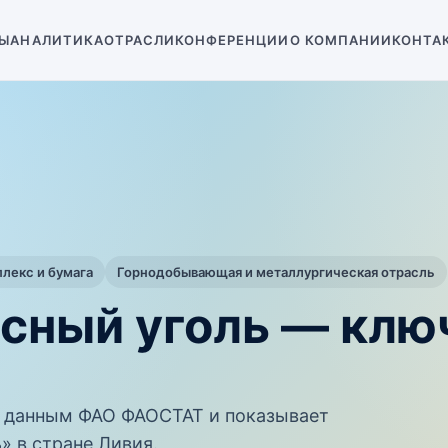
Ы
АНАЛИТИКА
ОТРАСЛИ
КОНФЕРЕНЦИИ
О КОМПАНИИ
КОНТА
екс и бумага
Горнодобывающая и металлургическая отрасль
есный уголь — кл
 данным ФАО ФАОСТАТ и показывает
» в стране Ливия.