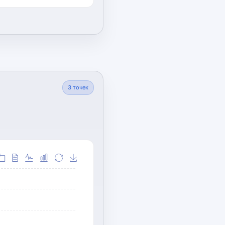
3
точек