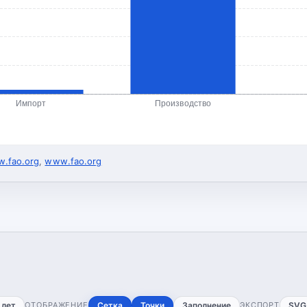
Импорт
Производство
.fao.org
,
www.fao.org
 лет
ОТОБРАЖЕНИЕ
Сетка
Точки
Заполнение
ЭКСПОРТ
SVG