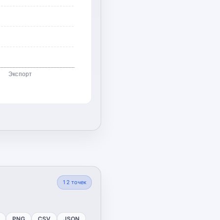
Экспорт
12
точек
PNG
CSV
JSON