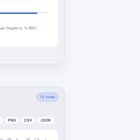
ьдо бюджета, % ВВП
12
точек
PNG
CSV
JSON