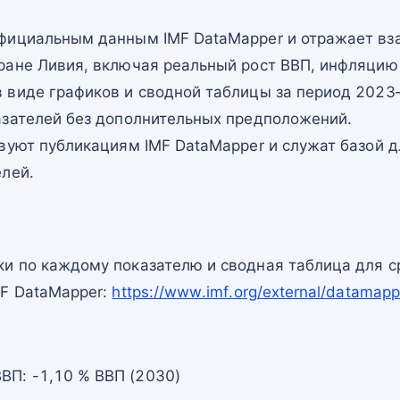
фициальным данным IMF DataMapper и отражает в
ране Ливия, включая реальный рост ВВП, инфляцию 
 виде графиков и сводной таблицы за период 2023–
азателей без дополнительных предположений.
вуют публикациям IMF DataMapper и служат базой 
елей.
и по каждому показателю и сводная таблица для с
MF DataMapper:
https://www.imf.org/external/datam
ВП: -1,10 % ВВП (2030)