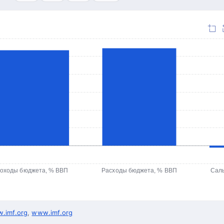
оходы бюджета, % ВВП
Расходы бюджета, % ВВП
Сал
.imf.org
,
www.imf.org