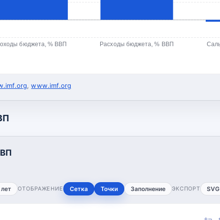
оходы бюджета, % ВВП
Расходы бюджета, % ВВП
Сал
.imf.org
,
www.imf.org
ВП
ВВП
 лет
ОТОБРАЖЕНИЕ
Сетка
Точки
Заполнение
ЭКСПОРТ
SVG