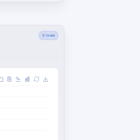
3
точек