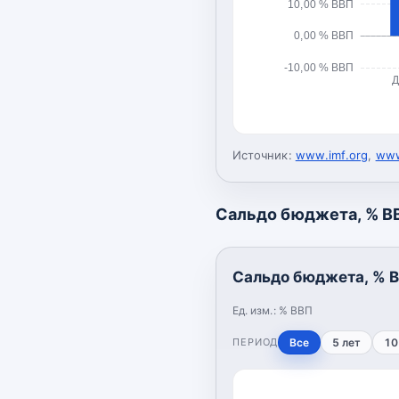
10,00 % ВВП
0,00 % ВВП
-10,00 % ВВП
Д
Источник:
www.imf.org
,
www
Сальдо бюджета, % В
Сальдо бюджета, % 
Ед. изм.:
% ВВП
ПЕРИОД
Все
5 лет
10