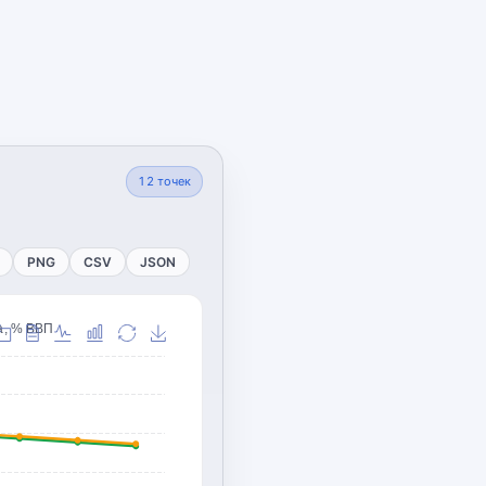
12
точек
PNG
CSV
JSON
а, % ВВП