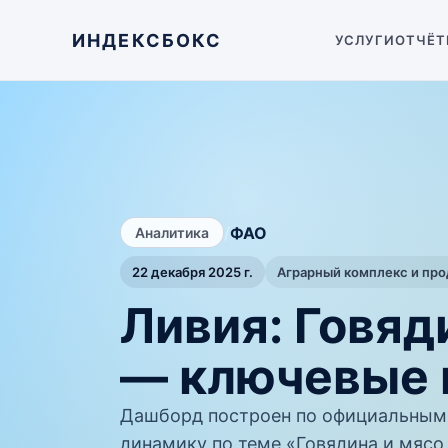
ИНДЕКСБОКС
УСЛУГИ
ОТЧЁТ
/
ФАО
Аналитика
22 декабря 2025 г.
Аграрный комплекс и пр
Ливия: Говяд
— ключевые 
Дашборд построен по официальным
динамику по теме «Говядина и мясо 