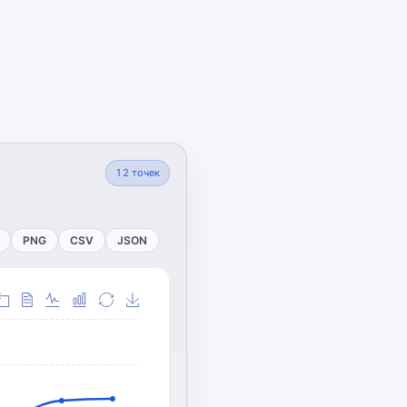
12
точек
PNG
CSV
JSON