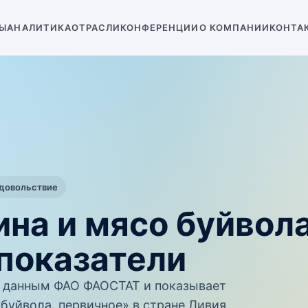
Ы
АНАЛИТИКА
ОТРАСЛИ
КОНФЕРЕНЦИИ
О КОМПАНИИ
КОНТА
одовольствие
ина и мясо буйвол
показатели
 данным ФАО ФАОСТАТ и показывает
буйвола, первичное» в стране Ливия.