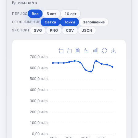
Ед. изм.:
кг/га
Все
5 лет
10 лет
ПЕРИОД
Сетка
Точки
Заполнение
ОТОБРАЖЕНИЕ
SVG
PNG
CSV
JSON
ЭКСПОРТ
700,0 кг/га
600,0 кг/га
500,0 кг/га
400,0 кг/га
300,0 кг/га
200,0 кг/га
100,0 кг/га
0,00 кг/га