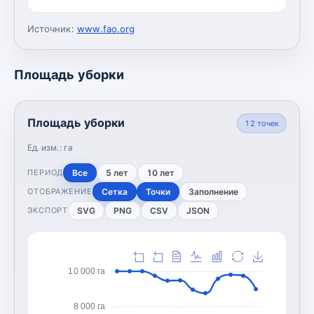
Источник:
www.fao.org
Площадь уборки
Площадь уборки
12
точек
Ед. изм.:
га
Все
5 лет
10 лет
ПЕРИОД
Сетка
Точки
Заполнение
ОТОБРАЖЕНИЕ
SVG
PNG
CSV
JSON
ЭКСПОРТ
10 000 га
8 000 га