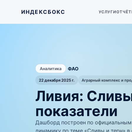
ИНДЕКСБОКС
УСЛУГИ
ОТЧЁТ
/
ФАО
Аналитика
22 декабря 2025 г.
Аграрный комплекс и пр
Ливия: Сливы
показатели
Дашборд построен по официальным
динамику по теме «Сливы и терн» в 