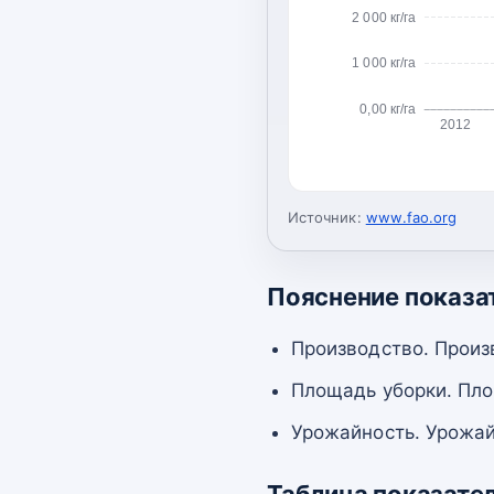
2 000 кг/га
1 000 кг/га
0,00 кг/га
2012
Источник:
www.fao.org
Пояснение показа
Производство. Произ
Площадь уборки. Пло
Урожайность. Урожай
Таблица показате