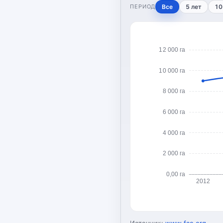
ПЕРИОД
Все
5 лет
10
12 000 га
10 000 га
8 000 га
6 000 га
4 000 га
2 000 га
0,00 га
2012
Источник:
www.fao.org