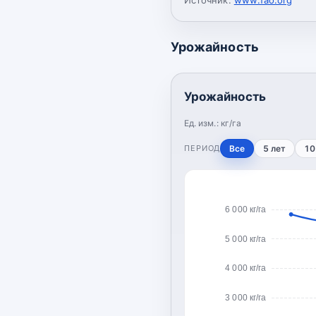
Урожайность
Урожайность
Ед. изм.:
кг/га
ПЕРИОД
Все
5 лет
10
6 000 кг/га
5 000 кг/га
4 000 кг/га
3 000 кг/га