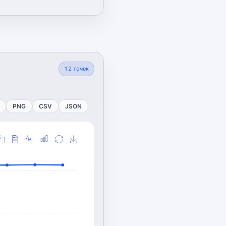
12
точек
PNG
CSV
JSON