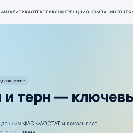
Ы
АНАЛИТИКА
ОТРАСЛИ
КОНФЕРЕНЦИИ
О КОМПАНИИ
КОНТА
одовольствие
 и терн — ключев
 данным ФАО ФАОСТАТ и показывает
стране Ливия.