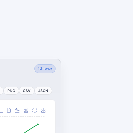
12
точек
PNG
CSV
JSON