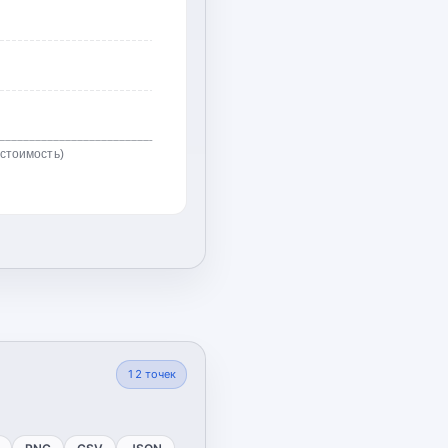
(стоимость)
12
точек