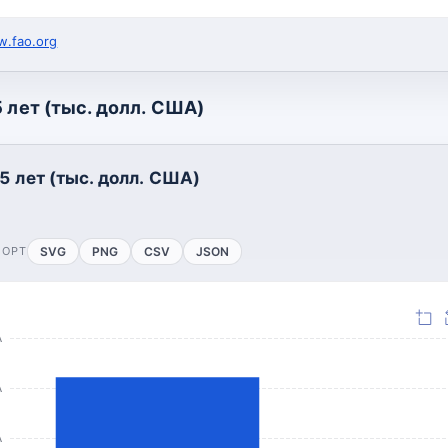
.fao.org
 лет (тыс. долл. США)
5 лет (тыс. долл. США)
ПОРТ
SVG
PNG
CSV
JSON
А
А
А