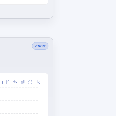
2
точек