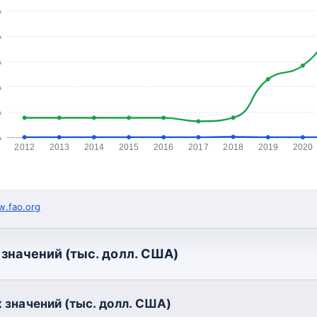
А
А
А
А
А
А
2012
2013
2014
2015
2016
2017
2018
2019
2020
.fao.org
значений (тыс. долл. США)
 значений (тыс. долл. США)