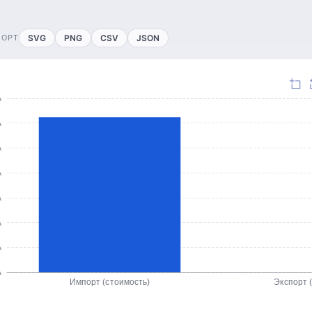
ПОРТ
SVG
PNG
CSV
JSON
А
А
А
А
А
А
А
А
Импорт (стоимость)
Экспорт 