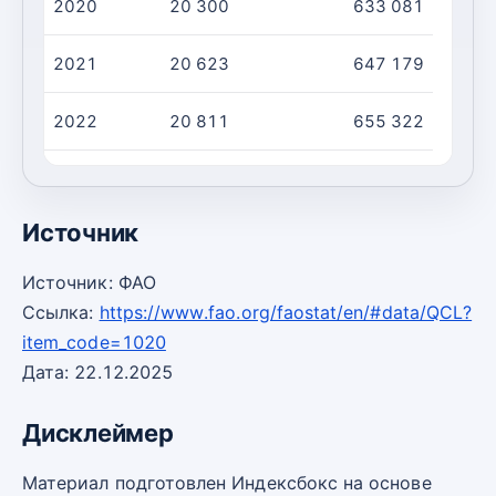
2020
20 300
633 081
2021
20 623
647 179
2022
20 811
655 322
2023
21 025
664 661
Источник
Источник: ФАО
Ссылка:
https://www.fao.org/faostat/en/#data/QCL?
item_code=1020
Дата: 22.12.2025
Дисклеймер
Материал подготовлен Индексбокс на основе