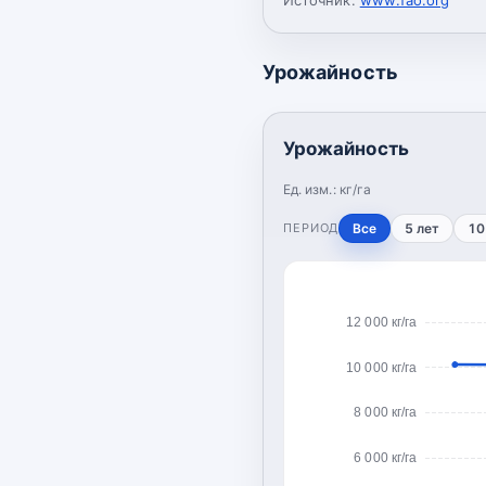
Урожайность
Урожайность
Ед. изм.:
кг/га
ПЕРИОД
Все
5 лет
10
12 000 кг/га
10 000 кг/га
8 000 кг/га
6 000 кг/га