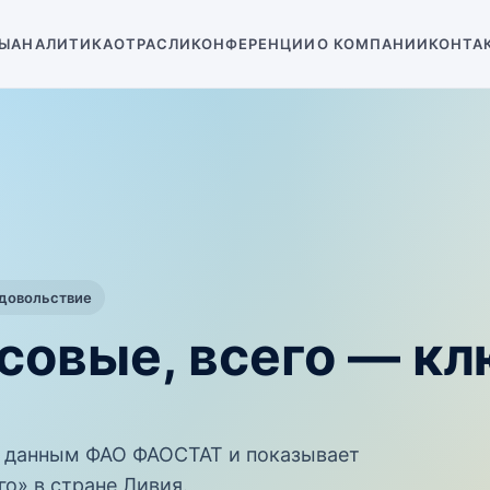
Ы
АНАЛИТИКА
ОТРАСЛИ
КОНФЕРЕНЦИИ
О КОМПАНИИ
КОНТА
одовольствие
совые, всего — к
 данным ФАО ФАОСТАТ и показывает
о» в стране Ливия.