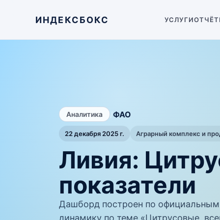
ИНДЕКСБОКС
УСЛУГИ
ОТЧЁТ
/
ФАО
Аналитика
22 декабря 2025 г.
Аграрный комплекс и пр
Ливия: Цитру
показатели
Дашборд построен по официальным
динамику по теме «Цитрусовые, всег