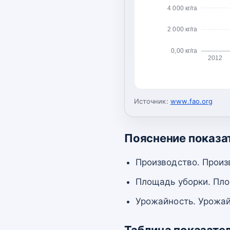
4 000 кг/га
2 000 кг/га
0,00 кг/га
2012
Источник:
www.fao.org
Пояснение показа
Производство. Произ
Площадь уборки. Пло
Урожайность. Урожай
Таблица показате