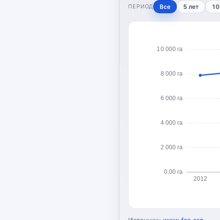
ПЕРИОД
Все
5 лет
10
10 000 га
8 000 га
6 000 га
4 000 га
2 000 га
0,00 га
2012
Источник:
www.fao.org