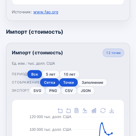
Источник:
www.fao.org
Импорт (стоимость)
Импорт (стоимость)
12
точек
Ед. изм.:
тыс. долл. США
Все
5 лет
10 лет
ПЕРИОД
Сетка
Точки
Заполнение
ОТОБРАЖЕНИЕ
SVG
PNG
CSV
JSON
ЭКСПОРТ
120 000 тыс. долл. США
100 000 тыс. долл. США