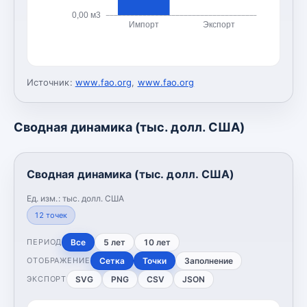
0,00 м3
Импорт
Экспорт
Источник:
www.fao.org
,
www.fao.org
Сводная динамика (тыс. долл. США)
Сводная динамика (тыс. долл. США)
Ед. изм.:
тыс. долл. США
12
точек
Все
5 лет
10 лет
ПЕРИОД
Сетка
Точки
Заполнение
ОТОБРАЖЕНИЕ
SVG
PNG
CSV
JSON
ЭКСПОРТ