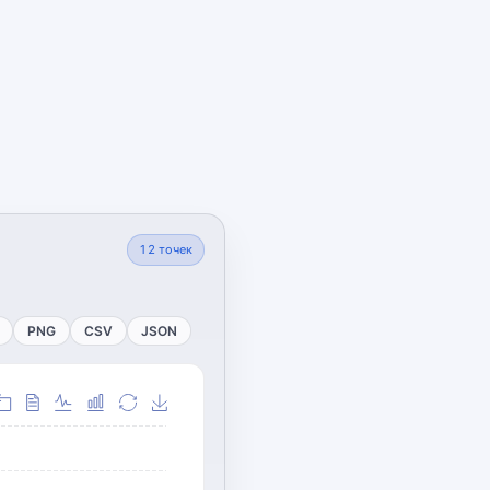
12
точек
PNG
CSV
JSON