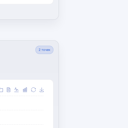
2
точек