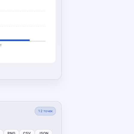
т
12
точек
PNG
CSV
JSON