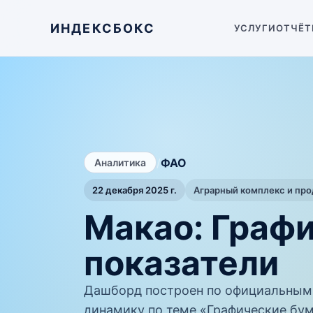
ИНДЕКСБОКС
УСЛУГИ
ОТЧЁТ
/
ФАО
Аналитика
22 декабря 2025 г.
Аграрный комплекс и пр
Макао: Граф
показатели
Дашборд построен по официальным
динамику по теме «Графические бум