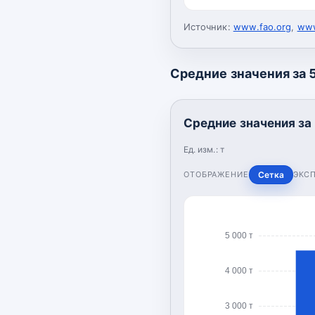
Источник:
www.fao.org
,
www
Средние значения за 5
Средние значения за 
Ед. изм.:
т
ОТОБРАЖЕНИЕ
Сетка
ЭКС
5 000 т
4 000 т
3 000 т