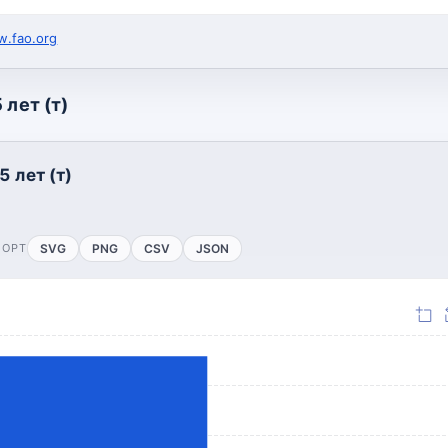
.fao.org
 лет (т)
5 лет (т)
ПОРТ
SVG
PNG
CSV
JSON