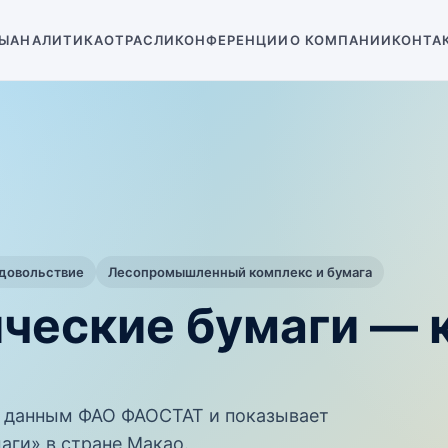
Ы
АНАЛИТИКА
ОТРАСЛИ
КОНФЕРЕНЦИИ
О КОМПАНИИ
КОНТА
одовольствие
Лесопромышленный комплекс и бумага
ические бумаги —
 данным ФАО ФАОСТАТ и показывает
аги» в стране Макао.