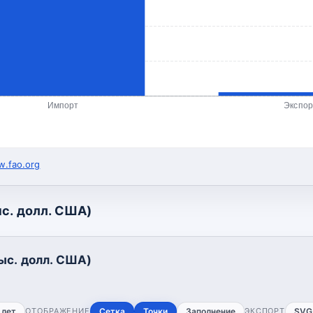
Импорт
Экспор
.fao.org
с. долл. США)
ыс. долл. США)
 лет
ОТОБРАЖЕНИЕ
Сетка
Точки
Заполнение
ЭКСПОРТ
SVG