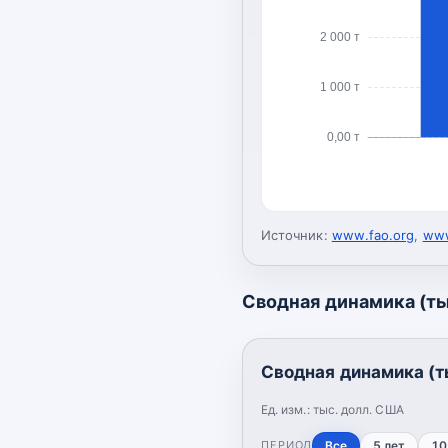
2 000 т
1 000 т
0,00 т
Источник:
www.fao.org
,
www
Сводная динамика (ты
Сводная динамика (т
Ед. изм.:
тыс. долл. США
ПЕРИОД
Все
5 лет
10