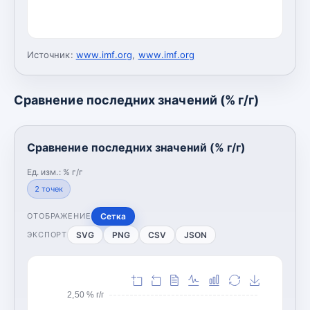
Источник:
www.imf.org
,
www.imf.org
Сравнение последних значений (% г/г)
Сравнение последних значений (% г/г)
Ед. изм.:
% г/г
2
точек
Сетка
ОТОБРАЖЕНИЕ
SVG
PNG
CSV
JSON
ЭКСПОРТ
2,50 % г/г