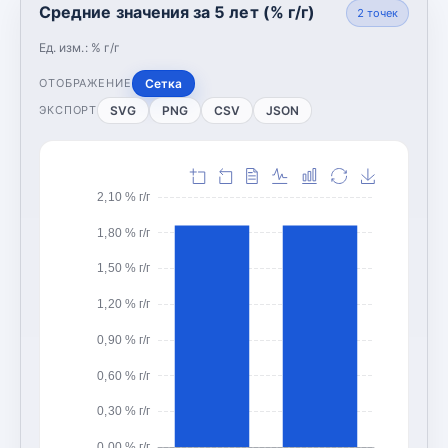
Средние значения за 5 лет (% г/г)
2
точек
Ед. изм.:
% г/г
Сетка
ОТОБРАЖЕНИЕ
SVG
PNG
CSV
JSON
ЭКСПОРТ
2,10 % г/г
1,80 % г/г
1,50 % г/г
1,20 % г/г
0,90 % г/г
0,60 % г/г
0,30 % г/г
0,00 % г/г