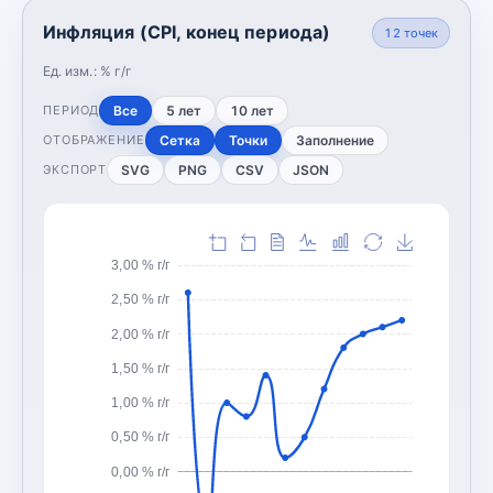
Инфляция (CPI, конец периода)
12
точек
Ед. изм.:
% г/г
Все
5 лет
10 лет
ПЕРИОД
Сетка
Точки
Заполнение
ОТОБРАЖЕНИЕ
SVG
PNG
CSV
JSON
ЭКСПОРТ
3,00 % г/г
2,50 % г/г
2,00 % г/г
1,50 % г/г
1,00 % г/г
0,50 % г/г
0,00 % г/г