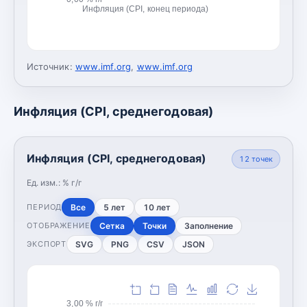
Инфляция (CPI, конец периода)
Источник:
www.imf.org
,
www.imf.org
Инфляция (CPI, среднегодовая)
Инфляция (CPI, среднегодовая)
12
точек
Ед. изм.:
% г/г
Все
5 лет
10 лет
ПЕРИОД
Сетка
Точки
Заполнение
ОТОБРАЖЕНИЕ
SVG
PNG
CSV
JSON
ЭКСПОРТ
3,00 % г/г