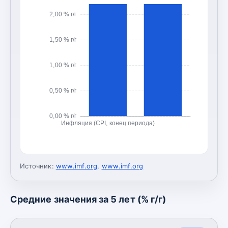
2,00 % г/г
1,50 % г/г
1,00 % г/г
0,50 % г/г
0,00 % г/г
Инфляция (CPI, конец периода)
Источник:
www.imf.org
,
www.imf.org
Средние значения за 5 лет (% г/г)