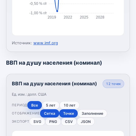
-0,50 % г/г
-1,00 % г/г
2019
2022
2025
2028
Источник:
www.imf.org
ВВП на душу населения (номинал)
ВВП на душу населения (номинал)
12
точек
Ед. изм.:
долл. США
Все
5 лет
10 лет
ПЕРИОД
Сетка
Точки
Заполнение
ОТОБРАЖЕНИЕ
SVG
PNG
CSV
JSON
ЭКСПОРТ