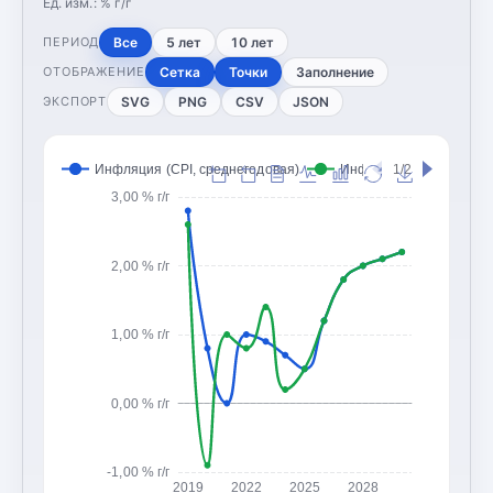
Ед. изм.:
% г/г
Все
5 лет
10 лет
ПЕРИОД
Сетка
Точки
Заполнение
ОТОБРАЖЕНИЕ
SVG
PNG
CSV
JSON
ЭКСПОРТ
Инфляция (CPI, среднегодовая)
Инфляция (CPI, конец 
1/2
3,00 % г/г
2,00 % г/г
1,00 % г/г
0,00 % г/г
-1,00 % г/г
2019
2022
2025
2028