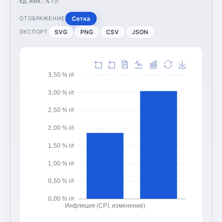
Ед. изм.:
% г/г
Сетка
ОТОБРАЖЕНИЕ
SVG
PNG
CSV
JSON
ЭКСПОРТ
3,50 % г/г
3,00 % г/г
2,50 % г/г
2,00 % г/г
1,50 % г/г
1,00 % г/г
0,50 % г/г
0,00 % г/г
Инфляция (CPI, изменение)