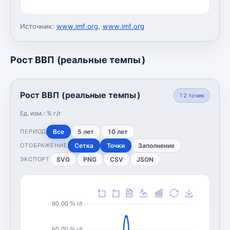
Источник:
www.imf.org
,
www.imf.org
Рост ВВП (реальные темпы)
Рост ВВП (реальные темпы)
12
точек
Ед. изм.:
% г/г
Все
5 лет
10 лет
ПЕРИОД
Сетка
Точки
Заполнение
ОТОБРАЖЕНИЕ
SVG
PNG
CSV
JSON
ЭКСПОРТ
90,00 % г/г
60,00 % г/г