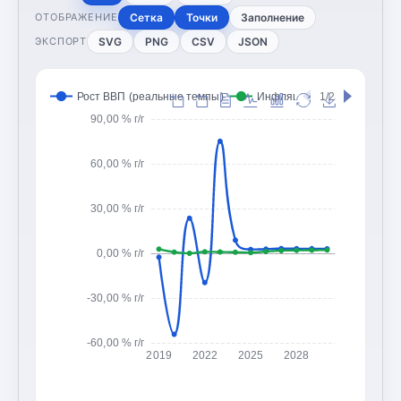
Сетка
Точки
Заполнение
ОТОБРАЖЕНИЕ
SVG
PNG
CSV
JSON
ЭКСПОРТ
Рост ВВП (реальные темпы)
Инфляция (CPI, изменение
1/2
90,00 % г/г
60,00 % г/г
30,00 % г/г
0,00 % г/г
-30,00 % г/г
-60,00 % г/г
2019
2022
2025
2028