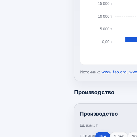
15 000 т
10 000 т
5 000 т
0,00 т
Источник:
www.fao.org
,
www
Производство
Производство
Ед. изм.:
т
ПЕРИОД
Все
5 лет
10