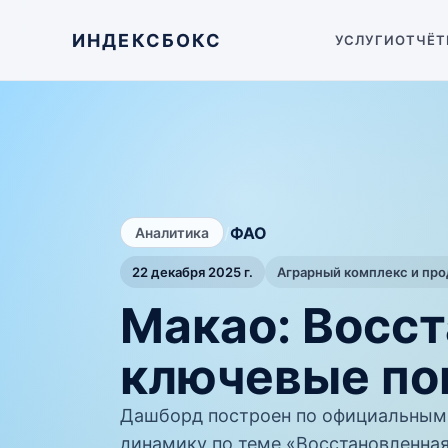
ИНДЕКСБОКС
УСЛУГИ
ОТЧЁТ
/
ФАО
Аналитика
22 декабря 2025 г.
Аграрный комплекс и пр
Макао: Восс
ключевые по
Дашборд построен по официальным
динамику по теме «Восстановленная