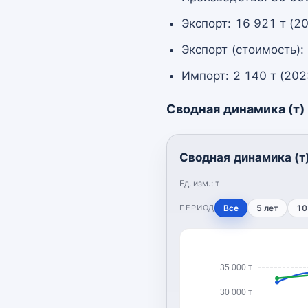
Экспорт: 16 921 т (2
Экспорт (стоимость):
Импорт: 2 140 т (202
Сводная динамика (т)
Сводная динамика (т
Ед. изм.:
т
ПЕРИОД
Все
5 лет
10
35 000 т
30 000 т