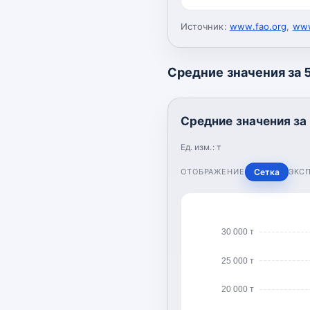
Источник:
www.fao.org
,
www
Средние значения за 5
Средние значения за 
Ед. изм.:
т
ОТОБРАЖЕНИЕ
Сетка
ЭКС
30 000 т
25 000 т
20 000 т