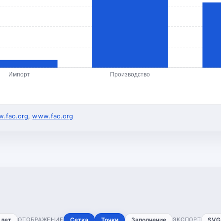
Импорт
Производство
.fao.org
,
www.fao.org
 лет
ОТОБРАЖЕНИЕ
Сетка
Точки
Заполнение
ЭКСПОРТ
SVG