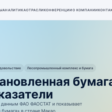
Ы
АНАЛИТИКА
ОТРАСЛИ
КОНФЕРЕНЦИИ
О КОМПАНИИ
КОНТА
одовольствие
Лесопромышленный комплекс и бумага
тановленная бумаг
казатели
 данным ФАО ФАОСТАТ и показывает
 бумага» в стране Макао.