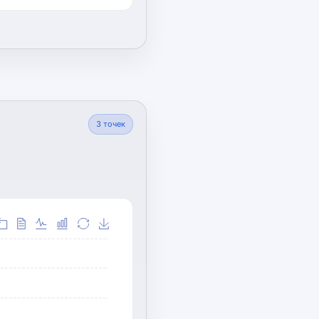
3
точек