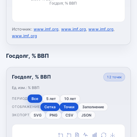
Госдолг, % ВВП
Источник:
www.imf.org
,
www.imf.org
,
www.imf.org
,
www.imf.org
Госдолг, % ВВП
Госдолг, % ВВП
12
точек
Ед. изм.:
% ВВП
Все
5 лет
10 лет
ПЕРИОД
Сетка
Точки
Заполнение
ОТОБРАЖЕНИЕ
SVG
PNG
CSV
JSON
ЭКСПОРТ