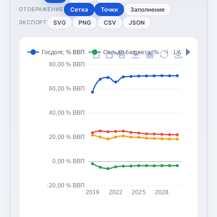
Сетка
Точки
Заполнение
ОТОБРАЖЕНИЕ
SVG
PNG
CSV
JSON
ЭКСПОРТ
Госдолг, % ВВП
Сальдо бюджета, % ВВП
1/4
Доходы 
80,00 % ВВП
60,00 % ВВП
40,00 % ВВП
20,00 % ВВП
0,00 % ВВП
-20,00 % ВВП
2019
2022
2025
2028