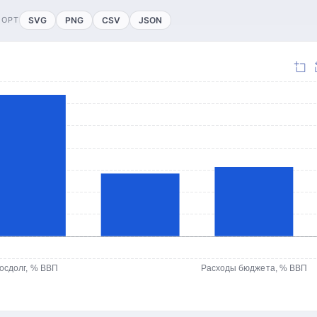
ПОРТ
SVG
PNG
CSV
JSON
осдолг, % ВВП
Расходы бюджета, % ВВП