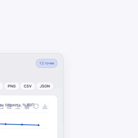
12
точек
PNG
CSV
JSON
ды бюджета, % ВВП