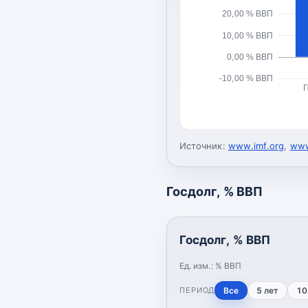
20,00 % ВВП
10,00 % ВВП
0,00 % ВВП
-10,00 % ВВП
Г
Источник:
www.imf.org
,
www
Госдолг, % ВВП
Госдолг, % ВВП
Ед. изм.:
% ВВП
ПЕРИОД
Все
5 лет
10