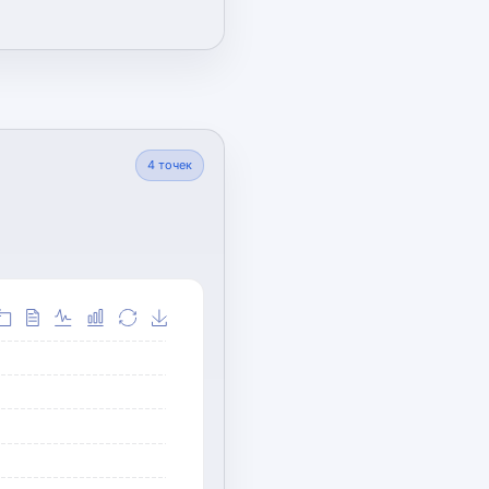
4
точек