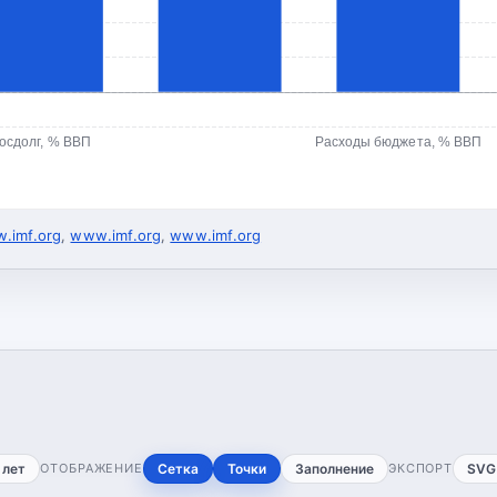
осдолг, % ВВП
Расходы бюджета, % ВВП
.imf.org
,
www.imf.org
,
www.imf.org
 лет
ОТОБРАЖЕНИЕ
Сетка
Точки
Заполнение
ЭКСПОРТ
SVG