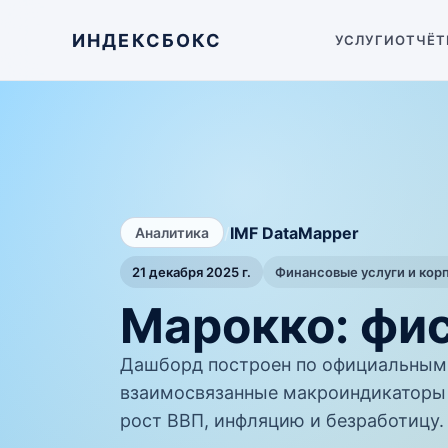
ИНДЕКСБОКС
УСЛУГИ
ОТЧЁТ
/
IMF DataMapper
Аналитика
21 декабря 2025 г.
Финансовые услуги и кор
Марокко: фи
Дашборд построен по официальным 
взаимосвязанные макроиндикаторы 
рост ВВП, инфляцию и безработицу.