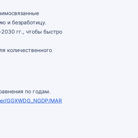
заимосвязанные
ю и безработицу.
2030 гг., чтобы быстро
для количественного
равнения по годам.
mapper/GGXWDG_NGDP/MAR