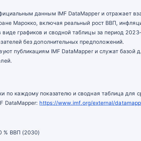
фициальным данным IMF DataMapper и отражает в
ране Марокко, включая реальный рост ВВП, инфляци
 виде графиков и сводной таблицы за период 2023–
азателей без дополнительных предположений.
вуют публикациям IMF DataMapper и служат базой 
елей.
и по каждому показателю и сводная таблица для с
MF DataMapper:
https://www.imf.org/external/data
0 % ВВП (2030)