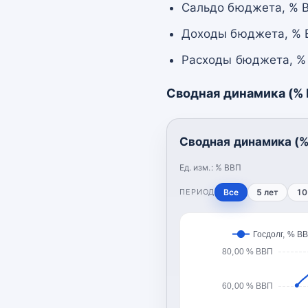
Сальдо бюджета, % В
Доходы бюджета, % В
Расходы бюджета, % 
Сводная динамика (%
Сводная динамика (%
Ед. изм.:
% ВВП
ПЕРИОД
Все
5 лет
10
Госдолг, % В
80,00 % ВВП
60,00 % ВВП