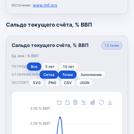
Источник:
www.imf.org
Сальдо текущего счёта, % ВВП
Сальдо текущего счёта, % ВВП
12
точек
Ед. изм.:
% ВВП
Все
5 лет
10 лет
ПЕРИОД
Сетка
Точки
Заполнение
ОТОБРАЖЕНИЕ
SVG
PNG
CSV
JSON
ЭКСПОРТ
3,00 % ВВП
2,00 % ВВП