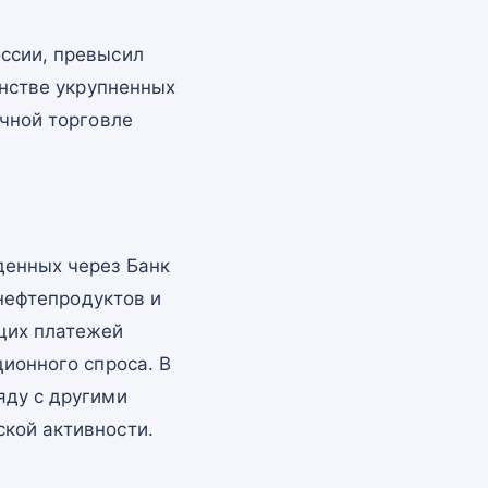
ссии, превысил
инстве укрупненных
ичной торговле
денных через Банк
 нефтепродуктов и
щих платежей
ционного спроса. В
яду с другими
кой активности.