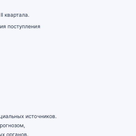
I квартала.
ния поступления
циальных источников.
рогнозом,
х органов.