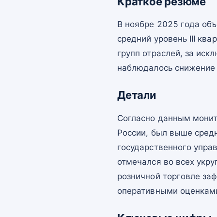
Краткое резюме
В ноябре 2025 года об
средний уровень III кв
групп отраслей, за иск
наблюдалось снижение
Детали
Согласно данным монит
России, был выше средн
государственного упра
отмечался во всех укру
розничной торговле за
оперативными оценками