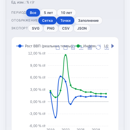
Ед. изм.:
% г/г
Все
5 лет
10 лет
ПЕРИОД
Сетка
Точки
Заполнение
ОТОБРАЖЕНИЕ
SVG
PNG
CSV
JSON
ЭКСПОРТ
Рост ВВП (реальные темпы)
Инфляция (CPI, изменение
1/2
12,00 % г/г
9,00 % г/г
6,00 % г/г
3,00 % г/г
0,00 % г/г
-3,00 % г/г
-6,00 % г/г
2019
2022
2025
2028