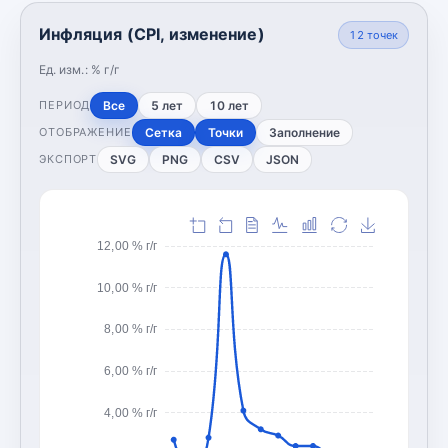
Инфляция (CPI, изменение)
12
точек
Ед. изм.:
% г/г
Все
5 лет
10 лет
ПЕРИОД
Сетка
Точки
Заполнение
ОТОБРАЖЕНИЕ
SVG
PNG
CSV
JSON
ЭКСПОРТ
12,00 % г/г
10,00 % г/г
8,00 % г/г
6,00 % г/г
4,00 % г/г