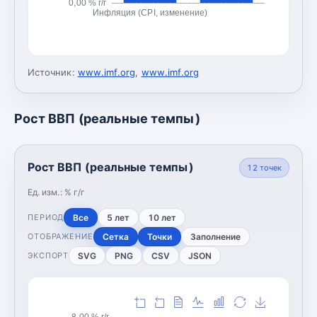
0,00 % г/г
Инфляция (CPI, изменение)
Источник:
www.imf.org
,
www.imf.org
Рост ВВП (реальные темпы)
Рост ВВП (реальные темпы)
12
точек
Ед. изм.:
% г/г
Все
5 лет
10 лет
ПЕРИОД
Сетка
Точки
Заполнение
ОТОБРАЖЕНИЕ
SVG
PNG
CSV
JSON
ЭКСПОРТ
8,00 % г/г