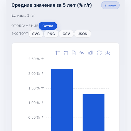
Средние значения за 5 лет (% г/г)
2
точек
Ед. изм.:
% г/г
Сетка
ОТОБРАЖЕНИЕ
SVG
PNG
CSV
JSON
ЭКСПОРТ
2,50 % г/г
2,00 % г/г
1,50 % г/г
1,00 % г/г
0,50 % г/г