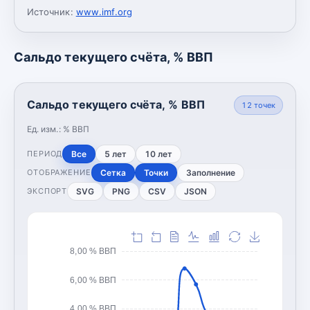
Источник:
www.imf.org
Сальдо текущего счёта, % ВВП
Сальдо текущего счёта, % ВВП
12
точек
Ед. изм.:
% ВВП
Все
5 лет
10 лет
ПЕРИОД
Сетка
Точки
Заполнение
ОТОБРАЖЕНИЕ
SVG
PNG
CSV
JSON
ЭКСПОРТ
8,00 % ВВП
6,00 % ВВП
4,00 % ВВП