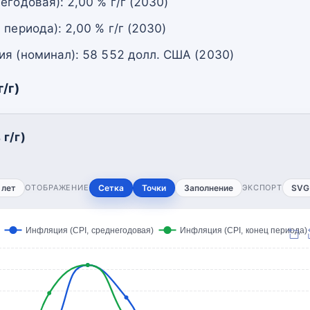
егодовая): 2,00 % г/г (2030)
 периода): 2,00 % г/г (2030)
ия (номинал): 58 552 долл. США (2030)
/г)
г/г)
 лет
ОТОБРАЖЕНИЕ
Сетка
Точки
Заполнение
ЭКСПОРТ
SVG
Инфляция (CPI, среднегодовая)
Инфляция (CPI, конец периода)