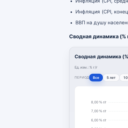
Инфляция (CPI, средн
Инфляция (CPI, конец
ВВП на душу населен
Сводная динамика (% г
Сводная динамика (% 
Ед. изм.:
% г/г
ПЕРИОД
Все
5 лет
10
8,00 % г/г
7,00 % г/г
6,00 % г/г