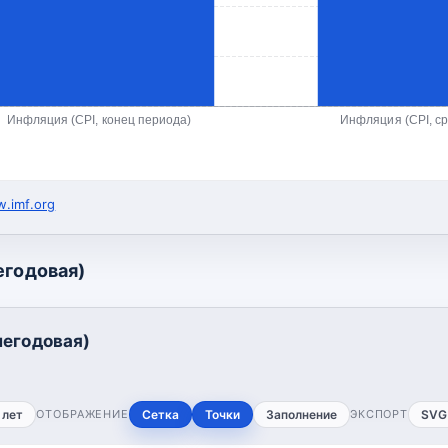
Инфляция (CPI, конец периода)
Инфляция (CPI, с
.imf.org
егодовая)
негодовая)
 лет
ОТОБРАЖЕНИЕ
Сетка
Точки
Заполнение
ЭКСПОРТ
SVG