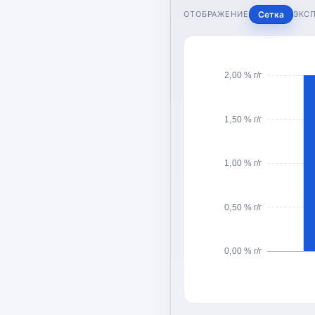
ОТОБРАЖЕНИЕ
Сетка
ЭКС
2,00 % г/г
1,50 % г/г
1,00 % г/г
0,50 % г/г
0,00 % г/г