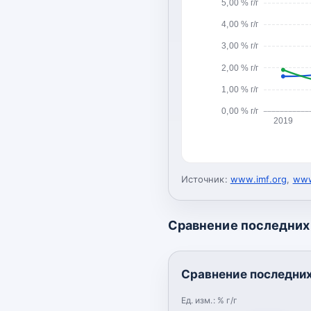
5,00 % г/г
4,00 % г/г
3,00 % г/г
2,00 % г/г
1,00 % г/г
0,00 % г/г
2019
Источник:
www.imf.org
,
www
Сравнение последних 
Сравнение последних 
Ед. изм.:
% г/г