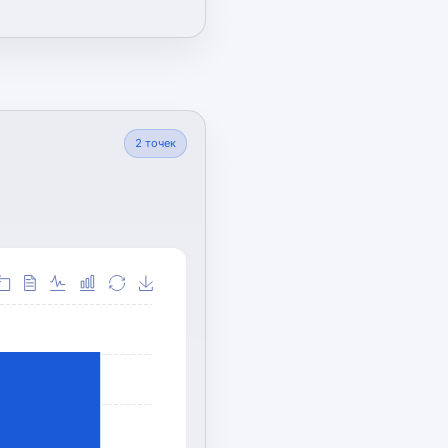
2
точек