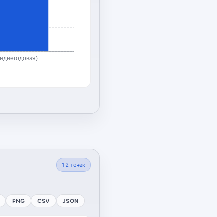
реднегодовая)
12
точек
PNG
CSV
JSON