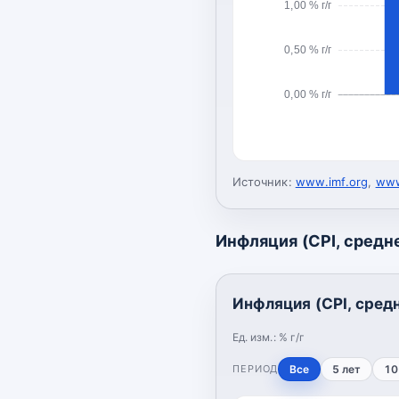
1,00 % г/г
0,50 % г/г
0,00 % г/г
Источник:
www.imf.org
,
www
Инфляция (CPI, средн
Инфляция (CPI, сред
Ед. изм.:
% г/г
ПЕРИОД
Все
5 лет
10