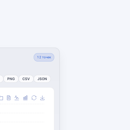
12
точек
PNG
CSV
JSON