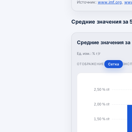
Источник:
www.imf.org
,
www
Средние значения за 5 
Средние значения за 5
Ед. изм.:
% г/г
ОТОБРАЖЕНИЕ
Сетка
ЭКС
2,50 % г/г
2,00 % г/г
1,50 % г/г