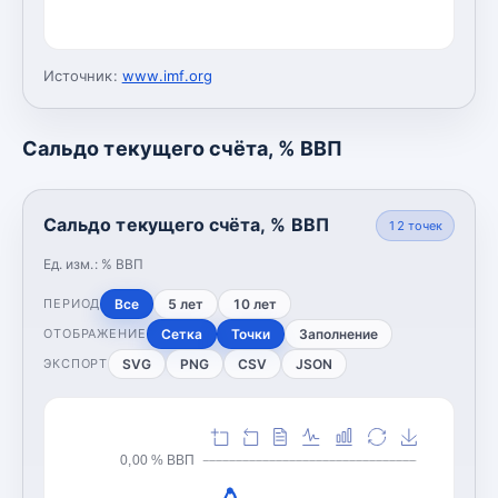
Источник:
www.imf.org
Сальдо текущего счёта, % ВВП
Сальдо текущего счёта, % ВВП
12
точек
Ед. изм.:
% ВВП
Все
5 лет
10 лет
ПЕРИОД
Сетка
Точки
Заполнение
ОТОБРАЖЕНИЕ
SVG
PNG
CSV
JSON
ЭКСПОРТ
0,00 % ВВП