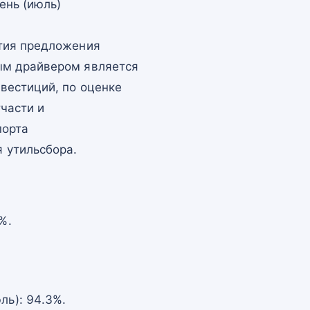
ень (июль)
атия предложения
ым драйвером является
вестиций, по оценке
части и
порта
 утильсбора.
%.
ь): 94.3%.