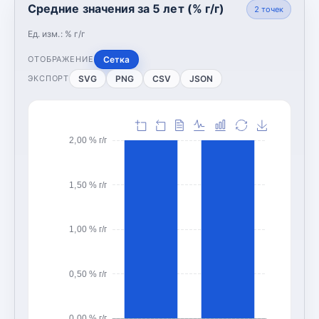
Средние значения за 5 лет (% г/г)
2
точек
Ед. изм.:
% г/г
Сетка
ОТОБРАЖЕНИЕ
SVG
PNG
CSV
JSON
ЭКСПОРТ
2,00 % г/г
1,50 % г/г
1,00 % г/г
0,50 % г/г
0,00 % г/г