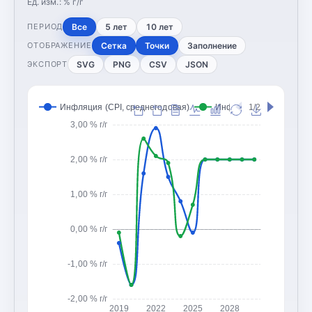
Ед. изм.:
% г/г
Все
5 лет
10 лет
ПЕРИОД
Сетка
Точки
Заполнение
ОТОБРАЖЕНИЕ
SVG
PNG
CSV
JSON
ЭКСПОРТ
Инфляция (CPI, среднегодовая)
Инфляция (CPI, конец 
1/2
3,00 % г/г
2,00 % г/г
1,00 % г/г
0,00 % г/г
-1,00 % г/г
-2,00 % г/г
2019
2022
2025
2028