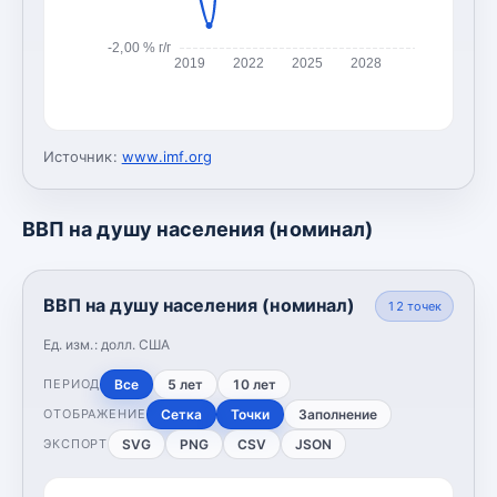
-2,00 % г/г
2019
2022
2025
2028
Источник:
www.imf.org
ВВП на душу населения (номинал)
ВВП на душу населения (номинал)
12
точек
Ед. изм.:
долл. США
Все
5 лет
10 лет
ПЕРИОД
Сетка
Точки
Заполнение
ОТОБРАЖЕНИЕ
SVG
PNG
CSV
JSON
ЭКСПОРТ