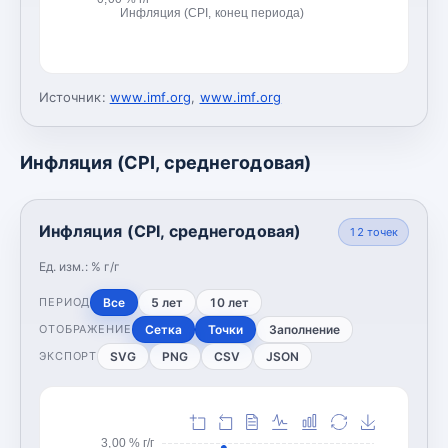
Инфляция (CPI, конец периода)
Источник:
www.imf.org
,
www.imf.org
Инфляция (CPI, среднегодовая)
Инфляция (CPI, среднегодовая)
12
точек
Ед. изм.:
% г/г
Все
5 лет
10 лет
ПЕРИОД
Сетка
Точки
Заполнение
ОТОБРАЖЕНИЕ
SVG
PNG
CSV
JSON
ЭКСПОРТ
3,00 % г/г