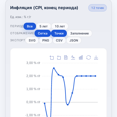
Инфляция (CPI, конец периода)
12
точек
Ед. изм.:
% г/г
Все
5 лет
10 лет
ПЕРИОД
Сетка
Точки
Заполнение
ОТОБРАЖЕНИЕ
SVG
PNG
CSV
JSON
ЭКСПОРТ
3,00 % г/г
2,00 % г/г
1,00 % г/г
0,00 % г/г
-1,00 % г/г