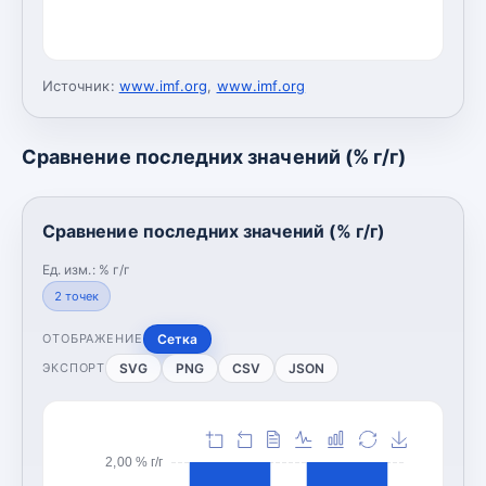
Источник:
www.imf.org
,
www.imf.org
Сравнение последних значений (% г/г)
Сравнение последних значений (% г/г)
Ед. изм.:
% г/г
2
точек
Сетка
ОТОБРАЖЕНИЕ
SVG
PNG
CSV
JSON
ЭКСПОРТ
2,00 % г/г