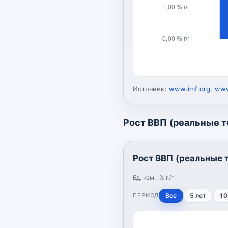
1,00 % г/г
0,00 % г/г
Источник:
www.imf.org
,
www
Рост ВВП (реальные 
Рост ВВП (реальные 
Ед. изм.:
% г/г
ПЕРИОД
Все
5 лет
10