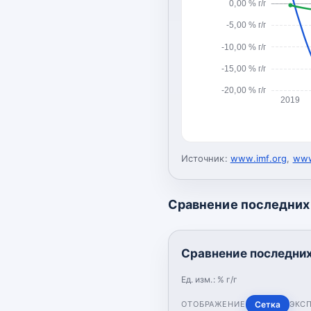
0,00 % г/г
-5,00 % г/г
-10,00 % г/г
-15,00 % г/г
-20,00 % г/г
2019
Источник:
www.imf.org
,
www
Сравнение последних 
Сравнение последних 
Ед. изм.:
% г/г
ОТОБРАЖЕНИЕ
Сетка
ЭКС