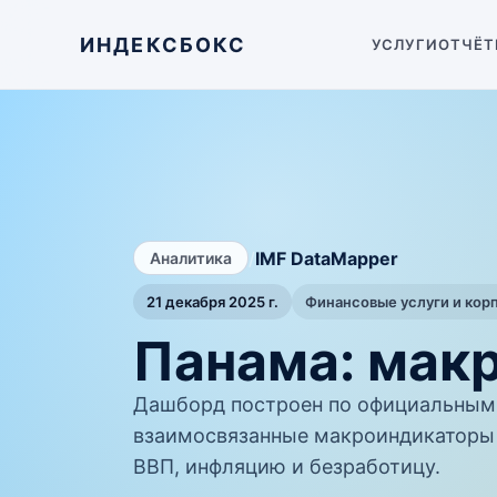
ИНДЕКСБОКС
УСЛУГИ
ОТЧЁТ
/
IMF DataMapper
Аналитика
21 декабря 2025 г.
Финансовые услуги и кор
Панама: мак
Дашборд построен по официальным 
взаимосвязанные макроиндикаторы 
ВВП, инфляцию и безработицу.