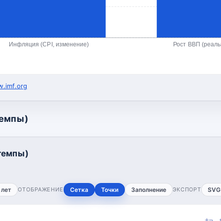
Инфляция (CPI, изменение)
Рост ВВП (реал
.imf.org
темпы)
темпы)
 лет
ОТОБРАЖЕНИЕ
Сетка
Точки
Заполнение
ЭКСПОРТ
SVG