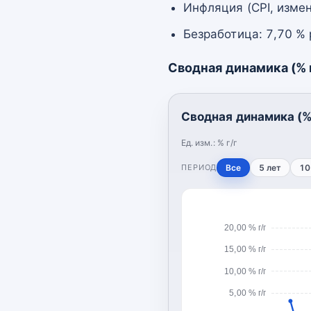
Инфляция (CPI, измен
Безработица: 7,70 %
Сводная динамика (% г
Сводная динамика (% 
Ед. изм.:
% г/г
ПЕРИОД
Все
5 лет
10
20,00 % г/г
15,00 % г/г
10,00 % г/г
5,00 % г/г