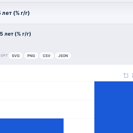
лет (% г/г)
 лет (% г/г)
ПОРТ
SVG
PNG
CSV
JSON