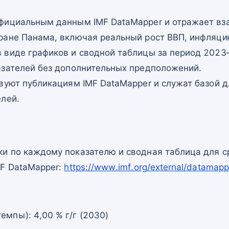
фициальным данным IMF DataMapper и отражает в
ране Панама, включая реальный рост ВВП, инфляци
 виде графиков и сводной таблицы за период 2023–
азателей без дополнительных предположений.
вуют публикациям IMF DataMapper и служат базой 
елей.
и по каждому показателю и сводная таблица для с
MF DataMapper:
https://www.imf.org/external/datam
емпы): 4,00 % г/г (2030)