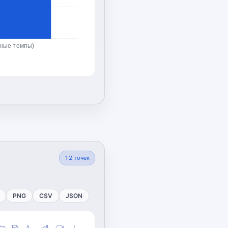
ьные темпы)
12
точек
PNG
CSV
JSON