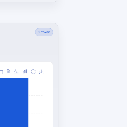
2
точек