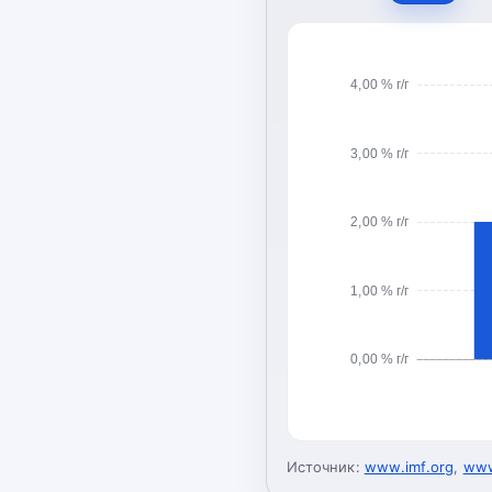
4,00 % г/г
3,00 % г/г
2,00 % г/г
1,00 % г/г
0,00 % г/г
Источник:
www.imf.org
,
www