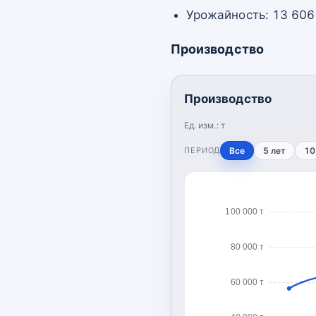
Урожайность: 13 606 
Производство
Производство
Ед. изм.:
т
ПЕРИОД
Все
5 лет
10
100 000 т
80 000 т
60 000 т