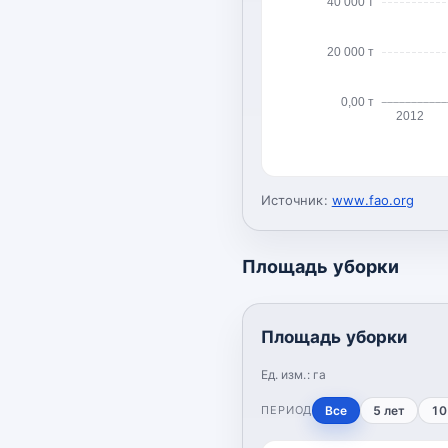
40 000 т
20 000 т
0,00 т
2012
Источник:
www.fao.org
Площадь уборки
Площадь уборки
Ед. изм.:
га
ПЕРИОД
Все
5 лет
10