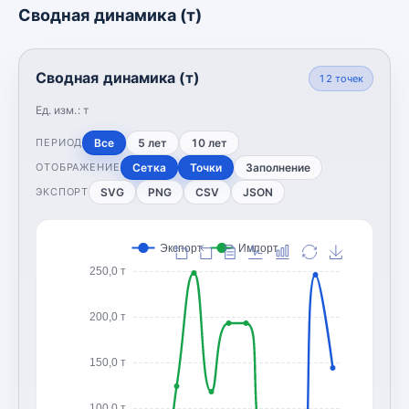
Сводная динамика (т)
Сводная динамика (т)
12
точек
Ед. изм.:
т
Все
5 лет
10 лет
ПЕРИОД
Сетка
Точки
Заполнение
ОТОБРАЖЕНИЕ
SVG
PNG
CSV
JSON
ЭКСПОРТ
Экспорт
Импорт
250,0 т
200,0 т
150,0 т
100,0 т