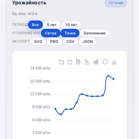
Урожайность
12
точек
Ед. изм.:
кг/га
Все
5 лет
10 лет
ПЕРИОД
Сетка
Точки
Заполнение
ОТОБРАЖЕНИЕ
SVG
PNG
CSV
JSON
ЭКСПОРТ
18 000 кг/га
15 000 кг/га
12 000 кг/га
9 000 кг/га
6 000 кг/га
3 000 кг/га