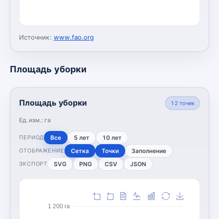
Источник:
www.fao.org
Площадь уборки
Площадь уборки
12
точек
Ед. изм.:
га
Все
5 лет
10 лет
ПЕРИОД
Сетка
Точки
Заполнение
ОТОБРАЖЕНИЕ
SVG
PNG
CSV
JSON
ЭКСПОРТ
1 200 га