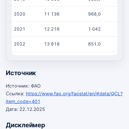
2020
11 136
968,0
1
2021
12 216
1 042
1
2022
13 818
851,0
1
2023
13 425
866,0
1
Источник
Источник: ФАО
Ссылка:
https://www.fao.org/faostat/en/#data/QCL?
item_code=401
Дата: 22.12.2025
Дисклеймер