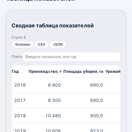
Сводная таблица показателей
Строк:
8
Колонки
CSV
JSON
Поиск
Год
Производство, т
Площадь уборки, га
Урожайность,
2016
6 900
690,0
1
2017
8 300
690,0
1
2018
10 480
900,0
1
2019
10 606
923,0
1