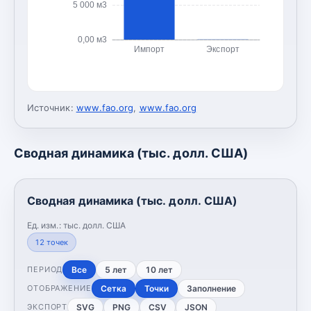
5 000 м3
0,00 м3
Импорт
Экспорт
Источник:
www.fao.org
,
www.fao.org
Сводная динамика (тыс. долл. США)
Сводная динамика (тыс. долл. США)
Ед. изм.:
тыс. долл. США
12
точек
Все
5 лет
10 лет
ПЕРИОД
Сетка
Точки
Заполнение
ОТОБРАЖЕНИЕ
SVG
PNG
CSV
JSON
ЭКСПОРТ