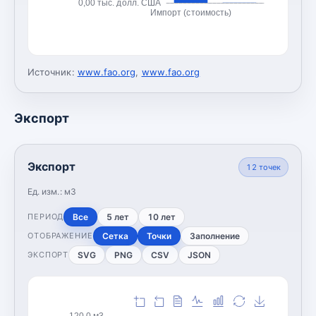
0,00 тыс. долл. США
Импорт (стоимость)
Источник:
www.fao.org
,
www.fao.org
Экспорт
Экспорт
12
точек
Ед. изм.:
м3
Все
5 лет
10 лет
ПЕРИОД
Сетка
Точки
Заполнение
ОТОБРАЖЕНИЕ
SVG
PNG
CSV
JSON
ЭКСПОРТ
120,0 м3