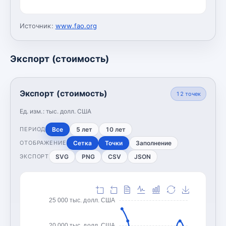
Источник:
www.fao.org
Экспорт (стоимость)
Экспорт (стоимость)
12
точек
Ед. изм.:
тыс. долл. США
Все
5 лет
10 лет
ПЕРИОД
Сетка
Точки
Заполнение
ОТОБРАЖЕНИЕ
SVG
PNG
CSV
JSON
ЭКСПОРТ
25 000 тыс. долл. США
20 000 тыс. долл. США