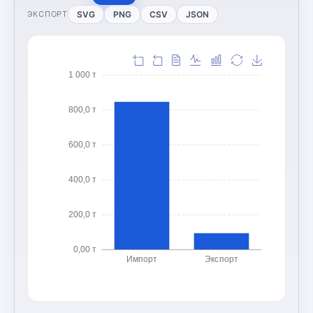
SVG
PNG
CSV
JSON
ЭКСПОРТ
1 000 т
800,0 т
600,0 т
400,0 т
200,0 т
0,00 т
Импорт
Экспорт